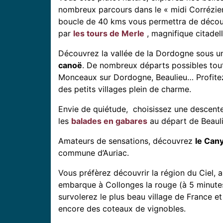
nombreux parcours dans le « midi Corrézie
boucle de 40 kms vous permettra de découvr
par
les tours de Merl
e
, magnifique citadell
Découvrez la vallée de la Dordogne sous un
canoë
. De nombreux départs possibles tout 
Monceaux sur Dordogne, Beaulieu… Profitez
des petits villages plein de charme.
Envie de quiétude, choisissez une descente
les
balades en gabares
au départ de Beaul
Amateurs de sensations, découvrez
le Can
commune d’Auriac.
Vous préfèrez découvrir la région du Ciel, 
embarque à Collonges la rouge (à 5 minutes
survolerez le plus beau village de France e
encore des coteaux de vignobles.